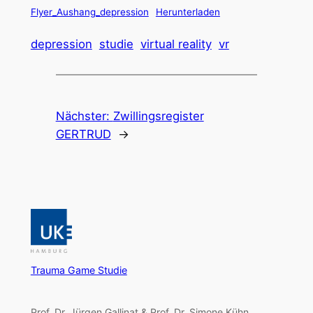
Flyer_Aushang_depression
Herunterladen
depression
studie
virtual reality
vr
Nächster:
Zwillingsregister
GERTRUD
→
Trauma Game Studie
Prof. Dr. Jürgen Gallinat & Prof. Dr. Simone Kühn