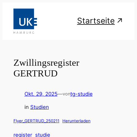
Zum
Inhalt
Startseite
springen
Zwillingsregister
GERTRUD
Okt. 29, 2025
—
tg-studie
von
in
Studien
Flyer_GERTRUD_250211
Herunterladen
register
studie